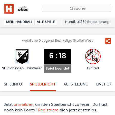
Suche
MEIN HANDBALL
ALLE SPIELE
Handball360 Registrierung
weibliche D Jugend Bezirksliga Staffel West
6
:
18
SF Rilchingen-Hanweiler
HC Perl
Spiel beendet
SPIELINFO
SPIELBERICHT
AUFSTELLUNG
LIVETICKE
Jetzt
anmelden
, um den Spielbericht zu lesen. Du hast
noch kein Konto?
Registriere
dich jetzt kostenlos.