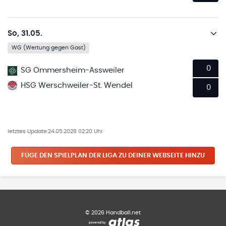
So, 31.05.
WG (Wertung gegen Gast)
0
SG Ommersheim-Assweiler
HSG Werschweiler-St. Wendel
0
letztes Update:
24.05.2026 02:20 Uhr
FÜGE DEN SPIELPLAN
DER LIGA
ZU DEINER WEBSEITE HINZU
©
2026
Handball.net