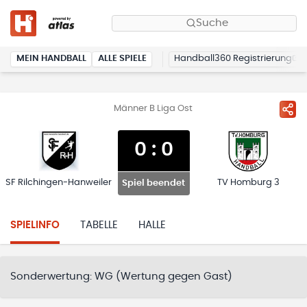
Suche
MEIN HANDBALL
ALLE SPIELE
Handball360 Registrierung
Männer B Liga Ost
0
:
0
SF Rilchingen-Hanweiler
TV Homburg 3
Spiel beendet
SPIELINFO
TABELLE
HALLE
Sonderwertung:
WG (Wertung gegen Gast)