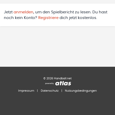
Jetzt
anmelden
, um den Spielbericht zu lesen. Du hast
noch kein Konto?
Registriere
dich jetzt kostenlos.
©
2026
Handball.net
Impressum
|
Datenschutz
|
Nutzungsbedingungen