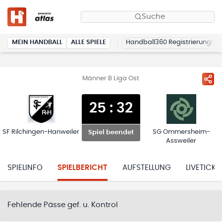
Suche
MEIN HANDBALL
ALLE SPIELE
Handball360 Registrierung
Männer B Liga Ost
25
:
32
SF Rilchingen-Hanweiler
SG Ommersheim-
Spiel beendet
Assweiler
SPIELINFO
SPIELBERICHT
AUFSTELLUNG
LIVETICKE
Fehlende Pässe gef. u. Kontrol