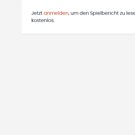
Jetzt
anmelden
, um den Spielbericht zu les
kostenlos.