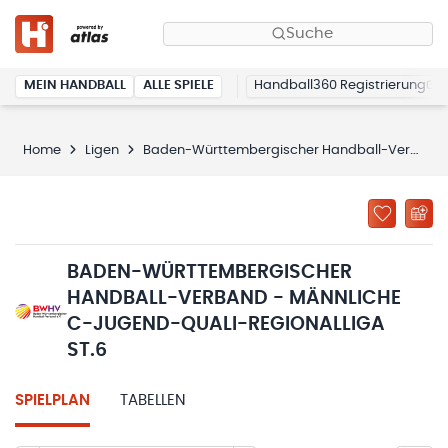
Suche
MEIN HANDBALL
ALLE SPIELE
Handball360 Registrierung
Home
Ligen
Baden-Württembergischer Handball-Verband - männliche C-Jugend-Quali-Regionalliga St.6
BADEN-WÜRTTEMBERGISCHER
HANDBALL-VERBAND - MÄNNLICHE
C-JUGEND-QUALI-REGIONALLIGA
ST.6
SPIELPLAN
TABELLEN