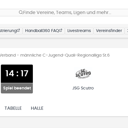
Finde Vereine, Teams, Ligen und mehr…
trierung
Handball360 FAQ
Livestreams
Vereinsfinder
erband - männliche C-Jugend-Quali-Regionalliga St.6
14
:
17
Spiel beendet
JSG Scutro
TABELLE
HALLE