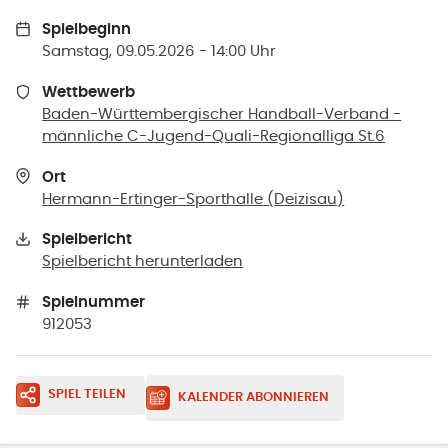
Spielbeginn
Samstag, 09.05.2026 - 14:00 Uhr
Wettbewerb
Baden-Württembergischer Handball-Verband -
männliche C-Jugend-Quali-Regionalliga St.6
Ort
Hermann-Ertinger-Sporthalle
(
Deizisau
)
Spielbericht
Spielbericht herunterladen
Spielnummer
912053
SPIEL TEILEN
KALENDER ABONNIEREN