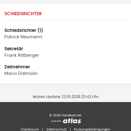
SCHIEDSRICHTER
Schiedsrichter (1)
Patrick
Neumann
Sekretär
Frank
Rittberger
Zeitnehmer
Mario
Dalmolin
letztes Update:
12.05.2026 23:43 Uhr
©
2026
Handball.net
Impressum
|
Datenschutz
|
Nutzungsbedingungen