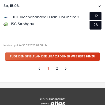
So, 15.03.
12
JHFH Jugendhandball Flein-Horkheim 2
HSG Strohgäu
26
letztes Update:
30.03.2026 02:08 Uhr
FÜGE DEN SPIELPLAN
DER LIGA
ZU DEINER WEBSEITE HINZU
1
2
Zurück
Weiter
©
2026
Handball.net