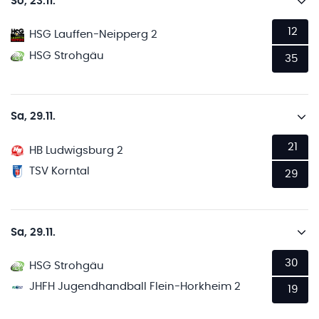
So, 23.11.
12
HSG Lauffen-Neipperg 2
HSG Strohgäu
35
Sa, 29.11.
21
HB Ludwigsburg 2
TSV Korntal
29
Sa, 29.11.
30
HSG Strohgäu
JHFH Jugendhandball Flein-Horkheim 2
19