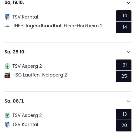
So, 19.10.
14
TSV Korntal
JHFH Jugendhandball Flein-Horkheim 2
14
Sa, 25.10.
21
TSV Asperg 2
HSG Lauffen-Neipperg 2
25
Sa, 08.11.
13
TSV Asperg 2
TSV Korntal
20