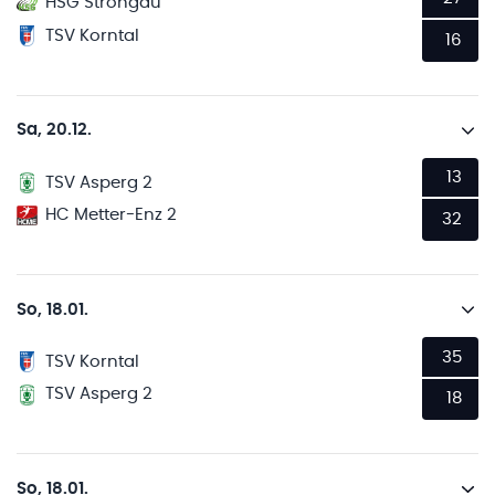
HSG Strohgäu
TSV Korntal
16
Sa, 20.12.
13
TSV Asperg 2
HC Metter-Enz 2
32
So, 18.01.
35
TSV Korntal
TSV Asperg 2
18
So, 18.01.