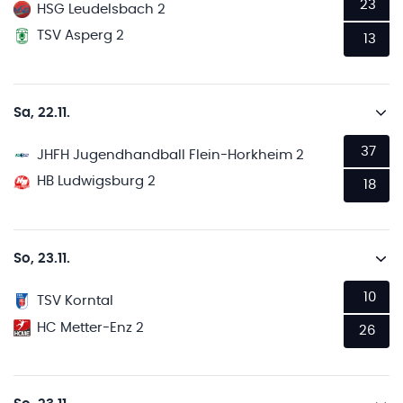
23
HSG Leudelsbach 2
TSV Asperg 2
13
Sa, 22.11.
37
JHFH Jugendhandball Flein-Horkheim 2
HB Ludwigsburg 2
18
So, 23.11.
10
TSV Korntal
HC Metter-Enz 2
26