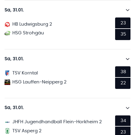
Sa, 31.01.
23
HB Ludwigsburg 2
HSG Strohgäu
35
Sa, 31.01.
38
TSV Korntal
HSG Lauffen-Neipperg 2
22
Sa, 31.01.
34
JHFH Jugendhandball Flein-Horkheim 2
TSV Asperg 2
23