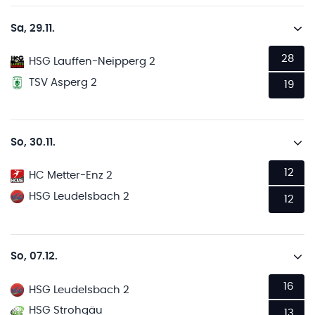
Sa, 29.11.
28
HSG Lauffen-Neipperg 2
TSV Asperg 2
19
So, 30.11.
12
HC Metter-Enz 2
HSG Leudelsbach 2
12
So, 07.12.
16
HSG Leudelsbach 2
HSG Strohgäu
13