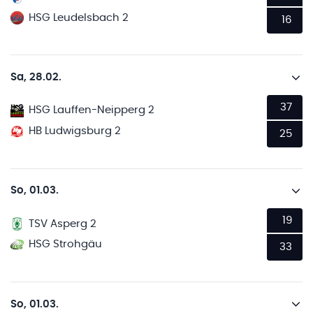
HSG Leudelsbach 2
16
Sa, 28.02.
37
HSG Lauffen-Neipperg 2
HB Ludwigsburg 2
25
So, 01.03.
19
TSV Asperg 2
HSG Strohgäu
33
So, 01.03.