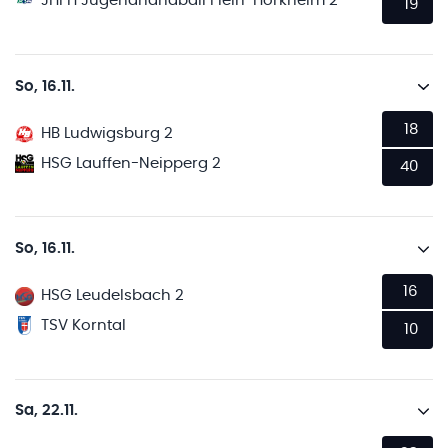
JHFH Jugendhandball Flein-Horkheim 2
19
So, 16.11.
18
HB Ludwigsburg 2
HSG Lauffen-Neipperg 2
40
So, 16.11.
16
HSG Leudelsbach 2
TSV Korntal
10
Sa, 22.11.