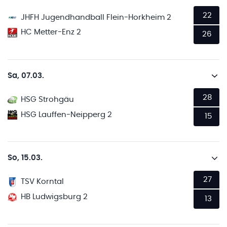
22
JHFH Jugendhandball Flein-Horkheim 2
HC Metter-Enz 2
26
Sa, 07.03.
28
HSG Strohgäu
HSG Lauffen-Neipperg 2
15
So, 15.03.
27
TSV Korntal
HB Ludwigsburg 2
13