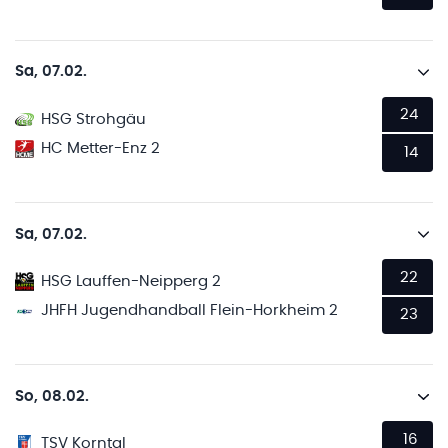
Sa, 07.02.
24
HSG Strohgäu
HC Metter-Enz 2
14
Sa, 07.02.
22
HSG Lauffen-Neipperg 2
JHFH Jugendhandball Flein-Horkheim 2
23
So, 08.02.
16
TSV Korntal