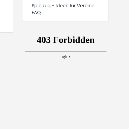
Spielzug - Ideen für Vereine
FAQ