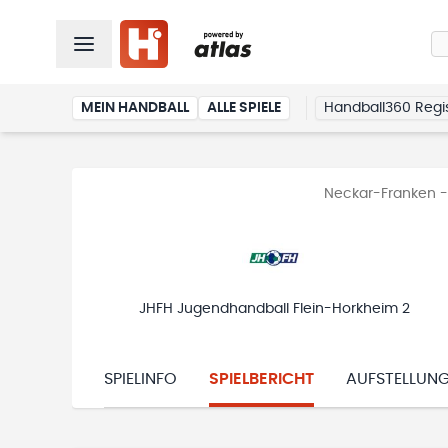
MEIN HANDBALL
ALLE SPIELE
Handball360 Regis
Neckar-Franken -
JHFH Jugendhandball Flein-Horkheim 2
SPIELINFO
SPIELBERICHT
AUFSTELLUN