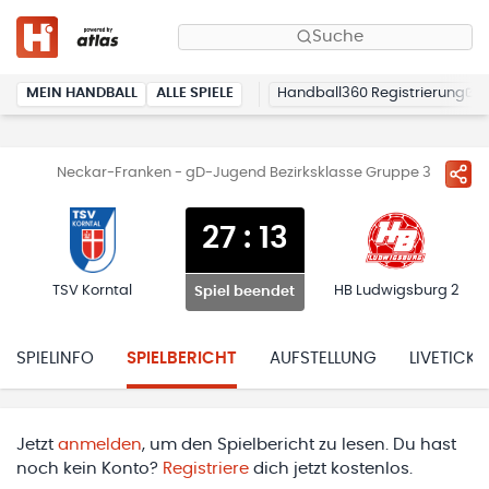
Suche
MEIN HANDBALL
ALLE SPIELE
Handball360 Registrierung
Neckar-Franken - gD-Jugend Bezirksklasse Gruppe 3
27
:
13
TSV Korntal
HB Ludwigsburg 2
Spiel beendet
SPIELINFO
SPIELBERICHT
AUFSTELLUNG
LIVETICKE
Jetzt
anmelden
, um den Spielbericht zu lesen. Du hast
noch kein Konto?
Registriere
dich jetzt kostenlos.