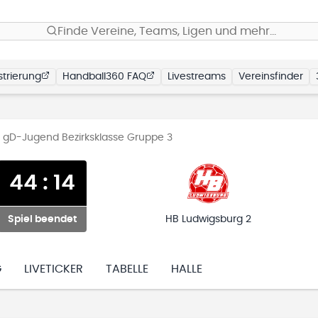
Finde Vereine, Teams, Ligen und mehr…
trierung
Handball360 FAQ
Livestreams
Vereinsfinder
 gD-Jugend Bezirksklasse Gruppe 3
44
:
14
Spiel beendet
HB Ludwigsburg 2
G
LIVETICKER
TABELLE
HALLE