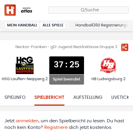
Suche
MEIN HANDBALL
ALLE SPIELE
Handball360 Registrierung
Neckar-Franken - gD-Jugend Bezirksklasse Gruppe 3
37
:
25
HSG Lauffen-Neipperg 2
HB Ludwigsburg 2
Spiel beendet
SPIELINFO
SPIELBERICHT
AUFSTELLUNG
LIVETICKE
Jetzt
anmelden
, um den Spielbericht zu lesen. Du hast
noch kein Konto?
Registriere
dich jetzt kostenlos.