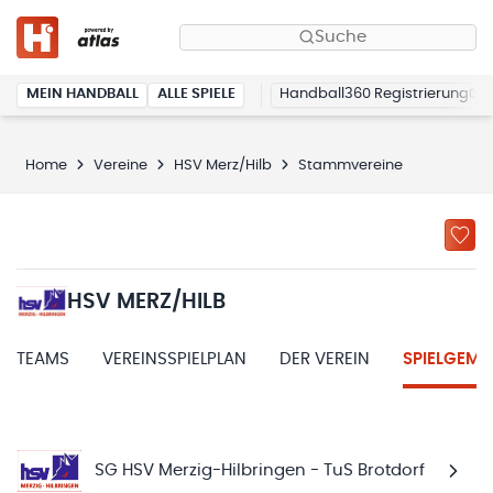
Suche
MEIN HANDBALL
ALLE SPIELE
Handball360 Registrierung
Home
Vereine
HSV Merz/Hilb
Stammvereine
HSV MERZ/HILB
TEAMS
VEREINSSPIELPLAN
DER VEREIN
SPIELGEME
SG HSV Merzig-Hilbringen - TuS Brotdorf