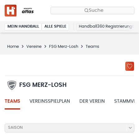
Suche
MEIN HANDBALL
ALLE SPIELE
Handball360 Registrierung
Home
Vereine
FSG Merz-Losh
Teams
FSG MERZ-LOSH
TEAMS
VEREINSSPIELPLAN
DER VEREIN
STAMMVER
SAISON