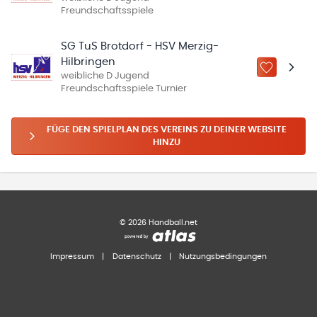
Freundschaftsspiele
SG TuS Brotdorf - HSV Merzig-
Hilbringen
ZU „MEINE
weibliche D Jugend
Freundschaftsspiele Turnier
FÜGE DEN SPIELPLAN DES VEREINS ZU DEINER WEBSITE
HINZU
©
2026
Handball.net
Impressum
|
Datenschutz
|
Nutzungsbedingungen