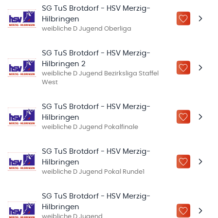
SG TuS Brotdorf - HSV Merzig-
Hilbringen
ZU „MEINE
weibliche D Jugend Oberliga
SG TuS Brotdorf - HSV Merzig-
Hilbringen 2
ZU „MEINE
weibliche D Jugend Bezirksliga Staffel
West
SG TuS Brotdorf - HSV Merzig-
Hilbringen
ZU „MEINE
weibliche D Jugend Pokalfinale
SG TuS Brotdorf - HSV Merzig-
Hilbringen
ZU „MEINE
weibliche D Jugend Pokal Runde1
SG TuS Brotdorf - HSV Merzig-
Hilbringen
ZU „MEINE
weibliche D Jugend