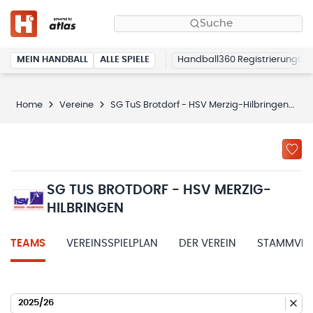
Suche
MEIN HANDBALL
ALLE SPIELE
Handball360 Registrierung
Home
Vereine
SG TuS Brotdorf - HSV Merzig-Hilbringen
T
SG TUS BROTDORF - HSV MERZIG-
HILBRINGEN
TEAMS
VEREINSSPIELPLAN
DER VEREIN
STAMMVER
2025/26