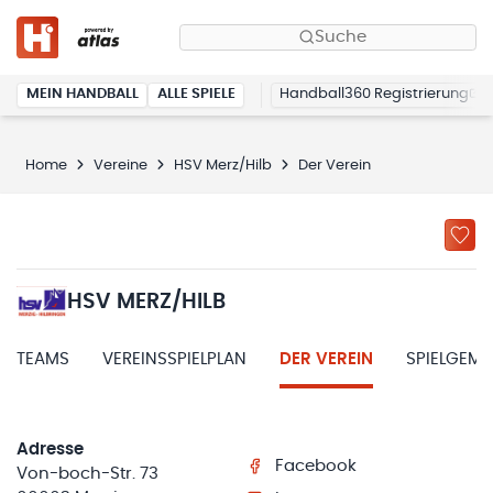
Suche
MEIN HANDBALL
ALLE SPIELE
Handball360 Registrierung
Home
Vereine
HSV Merz/Hilb
Der Verein
HSV MERZ/HILB
TEAMS
VEREINSSPIELPLAN
DER VEREIN
SPIELGEM
Adresse
Facebook
Von-boch-Str. 73