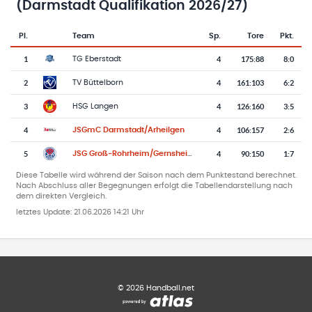
(Darmstadt Qualifikation 2026/27)
Pl.
Team
Sp.
Tore
Pkt.
Team-Logo
Tabelle mit Vereinsplatzierungen, Spielen, Toren und Punkten
1
4
175
:
88
8:0
TG Eberstadt
2
4
161
:
103
6:2
TV Büttelborn
3
4
126
:
160
3:5
HSG Langen
4
4
106
:
157
2:6
JSGmC Darmstadt/Arheilgen
5
4
90
:
150
1:7
JSG Groß-Rohrheim/Gernsheim
Diese Tabelle wird während der Saison nach dem Punktestand berechnet.
Nach Abschluss aller Begegnungen erfolgt die Tabellendarstellung nach
dem direkten Vergleich.
letztes Update:
21.06.2026 14:21 Uhr
©
2026
Handball.net