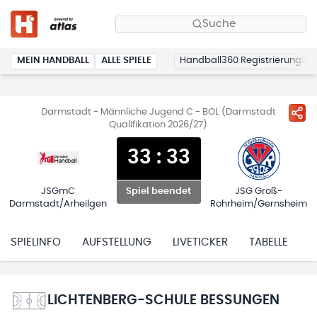
Suche
MEIN HANDBALL
ALLE SPIELE
Handball360 Registrierung
Darmstadt - Männliche Jugend C - BOL (Darmstadt
Qualifikation 2026/27)
33
:
33
JSGmC
JSG Groß-
Spiel beendet
Darmstadt/Arheilgen
Rohrheim/Gernsheim
SPIELINFO
AUFSTELLUNG
LIVETICKER
TABELLE
H
LICHTENBERG-SCHULE BESSUNGEN