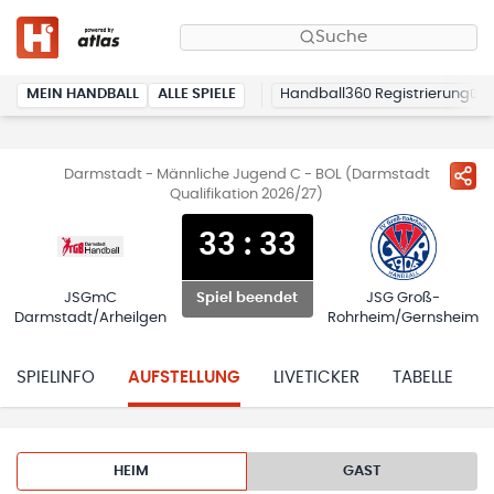
Suche
MEIN HANDBALL
ALLE SPIELE
Handball360 Registrierung
Darmstadt - Männliche Jugend C - BOL (Darmstadt
Qualifikation 2026/27)
33
:
33
JSGmC
JSG Groß-
Spiel beendet
Darmstadt/Arheilgen
Rohrheim/Gernsheim
SPIELINFO
AUFSTELLUNG
LIVETICKER
TABELLE
HEIM
GAST