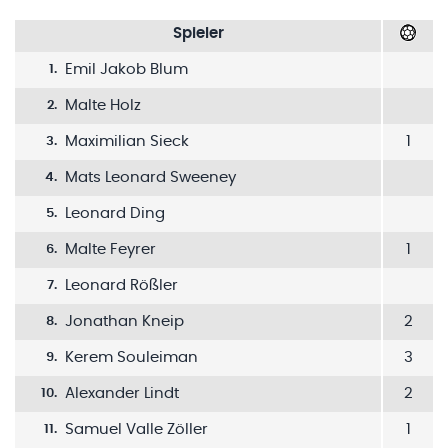
Spieler
Emil Jakob Blum
1
.
Malte Holz
2
.
Maximilian Sieck
1
3
.
Mats Leonard Sweeney
4
.
Leonard Ding
5
.
Malte Feyrer
1
6
.
Leonard Rößler
7
.
Jonathan Kneip
2
8
.
Kerem Souleiman
3
9
.
Alexander Lindt
2
10
.
Samuel Valle Zöller
1
11
.