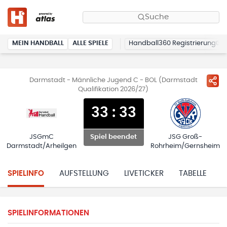
Suche
MEIN HANDBALL
ALLE SPIELE
Handball360 Registrierung
Darmstadt - Männliche Jugend C - BOL (Darmstadt
Qualifikation 2026/27)
33
:
33
JSGmC
JSG Groß-
Spiel beendet
Darmstadt/Arheilgen
Rohrheim/Gernsheim
SPIELINFO
AUFSTELLUNG
LIVETICKER
TABELLE
H
SPIELINFORMATIONEN