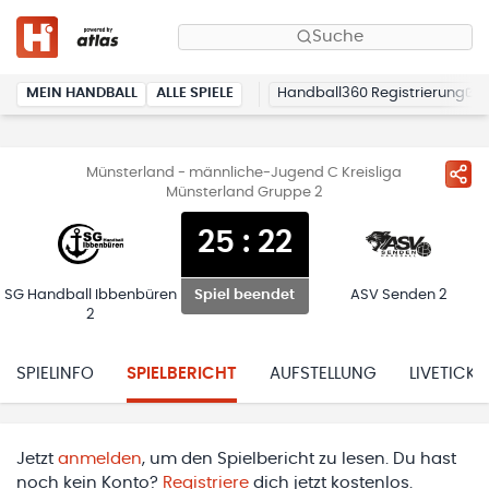
Suche
MEIN HANDBALL
ALLE SPIELE
Handball360 Registrierung
Münsterland - männliche-Jugend C Kreisliga
Münsterland Gruppe 2
25
:
22
SG Handball Ibbenbüren
ASV Senden 2
Spiel beendet
2
SPIELINFO
SPIELBERICHT
AUFSTELLUNG
LIVETICKE
Jetzt
anmelden
, um den Spielbericht zu lesen. Du hast
noch kein Konto?
Registriere
dich jetzt kostenlos.