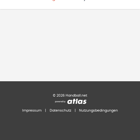
©
2026
Handball.net
Impressum
|
Datenschutz
|
Nutzungsbedingungen