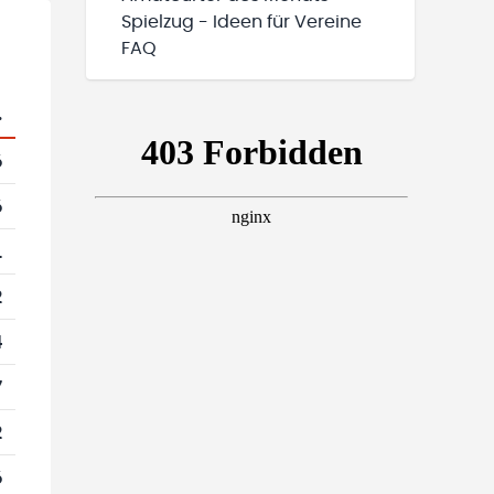
Spielzug - Ideen für Vereine
FAQ
.
6
6
1
2
4
7
2
6