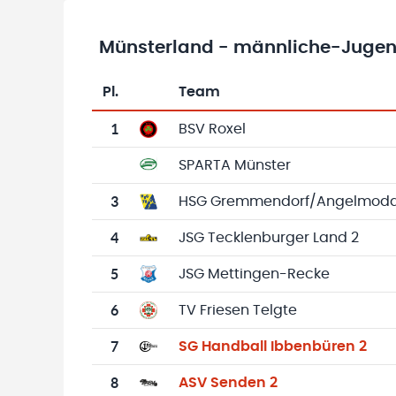
Münsterland - männliche-Jugend
Pl.
Team
Team-Logo
Tabelle mit Vereinsplatzierungen, Spielen, 
1
BSV Roxel
SPARTA Münster
3
HSG Gremmendorf/Angelmod
4
JSG Tecklenburger Land 2
5
JSG Mettingen-Recke
6
TV Friesen Telgte
7
SG Handball Ibbenbüren 2
8
ASV Senden 2