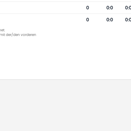
0
0
:
0
0:
0
0
:
0
0:
et.
ie mit der/den vorderen