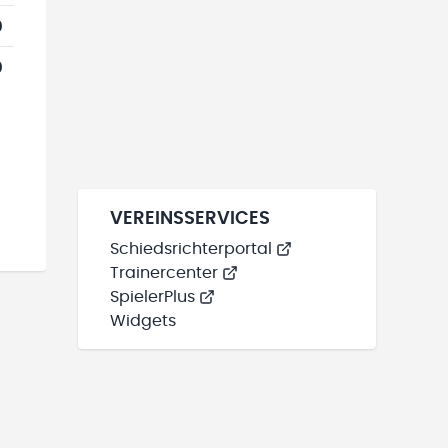
0
0
VEREINSSERVICES
Schiedsrichterportal
Trainercenter
SpielerPlus
Widgets