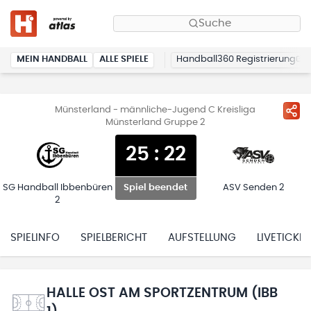
Suche
MEIN HANDBALL
ALLE SPIELE
Handball360 Registrierung
Münsterland - männliche-Jugend C Kreisliga
Münsterland Gruppe 2
25
:
22
SG Handball Ibbenbüren
ASV Senden 2
Spiel beendet
2
SPIELINFO
SPIELBERICHT
AUFSTELLUNG
LIVETICKER
HALLE OST AM SPORTZENTRUM (IBB