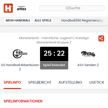
Suche
MEIN HANDBALL
ALLE SPIELE
Handball360 Registrierung
Münsterland - männliche-Jugend C Kreisliga
Münsterland Gruppe 2
25
:
22
SG Handball Ibbenbüren
ASV Senden 2
Spiel beendet
2
SPIELINFO
SPIELBERICHT
AUFSTELLUNG
LIVETICKE
SPIELINFORMATIONEN