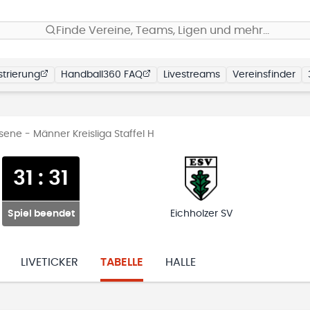
Finde Vereine, Teams, Ligen und mehr…
trierung
Handball360 FAQ
Livestreams
Vereinsfinder
ene - Männer Kreisliga Staffel H
31
:
31
Spiel beendet
Eichholzer SV
LIVETICKER
TABELLE
HALLE