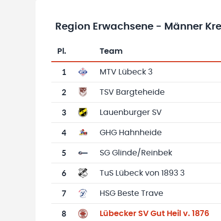
Region Erwachsene - Männer Krei
Pl.
Team
Team-Logo
Tabelle mit Vereinsplatzierungen, Spielen, 
1
MTV Lübeck 3
2
TSV Bargteheide
3
Lauenburger SV
4
GHG Hahnheide
5
SG Glinde/Reinbek
6
TuS Lübeck von 1893 3
7
HSG Beste Trave
8
Lübecker SV Gut Heil v. 1876