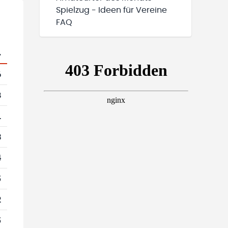
Spielzug - Ideen für Vereine
FAQ
.
6
8
1
3
4
5
2
5