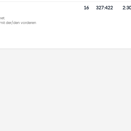
16
327
:
422
2:3
et.
ie mit der/den vorderen