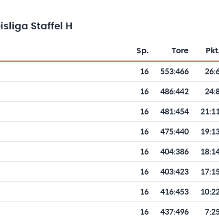
sliga Staffel H
Sp.
Tore
Pkt
Toren und Punkten
16
553
:
466
26:
16
486
:
442
24:
16
481
:
454
21:1
16
475
:
440
19:1
16
404
:
386
18:1
16
403
:
423
17:1
16
416
:
453
10:2
16
437
:
496
7:2