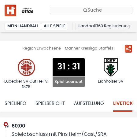
Suche
MEIN HANDBALL
ALLE SPIELE
Handball360 Registrierung
Region Erwachsene - Männer Kreisliga Staffel H
31
:
31
Lübecker SV Gut Heil v.
Eichholzer SV
Spiel beendet
1876
SPIELINFO
SPIELBERICHT
AUFSTELLUNG
LIVETICKE
60:00
Spielabschluss mit Pins Heim/Gast/SRA