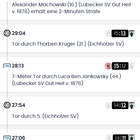
Alexander Machowski (10.) (Lübecker SV Gut Heil
v. 1876) erhält eine 2-Minuten Strafe
29:04
15
:
13
Tor durch Thorben Krüger (21.) (Eichholzer SV)
28:13
15
:
12
7-Meter Tor durch Luca Ben Jankowsky (44.)
(Lübecker SV Gut Heil v. 1876)
27:54
14
:
12
Tor durch 5. (Eichholzer SV)
27:06
14
:
11