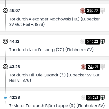
45:07
25
:
22
Tor durch Alexander Machowski (10.) (Lübecker
SV Gut Heil v. 1876)
44:12
24
:
22
Tor durch Nico Felsberg (77.) (Eichholzer SV)
43:28
24
:
21
Tor durch Till-Ole Quandt (3.) (Lübecker SV Gut
Heil v. 1876)
42:38
23
:
21
7-Meter Tor durch Björn Lappe (3.) (Eichholzer SV)