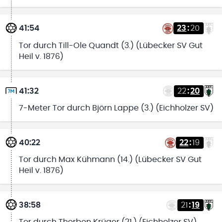
41:54
23
:
20
Tor durch Till-Ole Quandt (3.) (Lübecker SV Gut
Heil v. 1876)
41:32
22
:
20
7-Meter Tor durch Björn Lappe (3.) (Eichholzer SV)
40:22
22
:
19
Tor durch Max Kühmann (14.) (Lübecker SV Gut
Heil v. 1876)
38:58
21
:
19