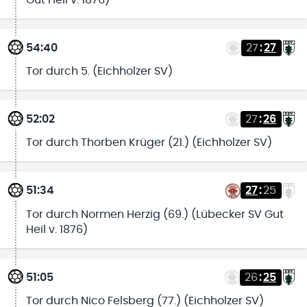
54:40
27
:
27
Tor durch 5. (Eichholzer SV)
52:02
27
:
26
Tor durch Thorben Krüger (21.) (Eichholzer SV)
51:34
27
:
25
Tor durch Normen Herzig (69.) (Lübecker SV Gut
Heil v. 1876)
51:05
26
:
25
Tor durch Nico Felsberg (77.) (Eichholzer SV)