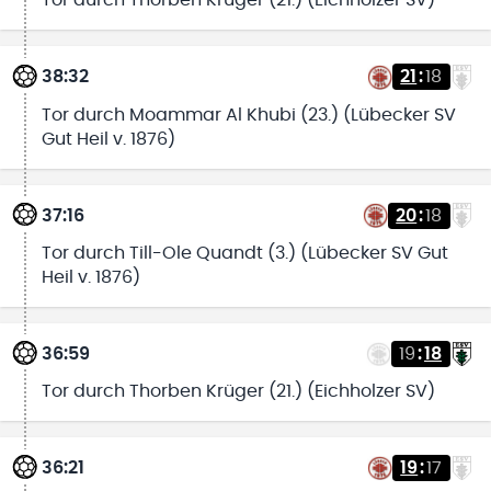
Tor durch Thorben Krüger (21.) (Eichholzer SV)
38:32
21
:
18
Tor durch Moammar Al Khubi (23.) (Lübecker SV
Gut Heil v. 1876)
37:16
20
:
18
Tor durch Till-Ole Quandt (3.) (Lübecker SV Gut
Heil v. 1876)
36:59
19
:
18
Tor durch Thorben Krüger (21.) (Eichholzer SV)
36:21
19
:
17