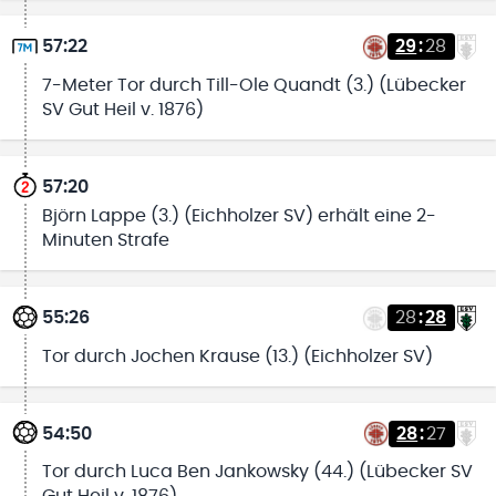
57:22
29
:
28
7-Meter Tor durch Till-Ole Quandt (3.) (Lübecker
SV Gut Heil v. 1876)
57:20
Björn Lappe (3.) (Eichholzer SV) erhält eine 2-
Minuten Strafe
55:26
28
:
28
Tor durch Jochen Krause (13.) (Eichholzer SV)
54:50
28
:
27
Tor durch Luca Ben Jankowsky (44.) (Lübecker SV
Gut Heil v. 1876)