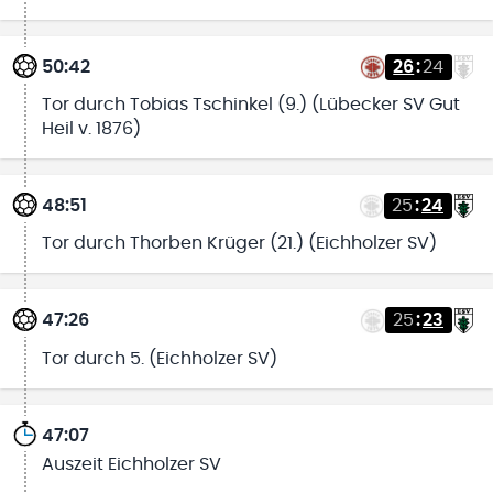
50:42
26
:
24
Tor durch Tobias Tschinkel (9.) (Lübecker SV Gut
Heil v. 1876)
48:51
25
:
24
Tor durch Thorben Krüger (21.) (Eichholzer SV)
47:26
25
:
23
Tor durch 5. (Eichholzer SV)
47:07
Auszeit Eichholzer SV