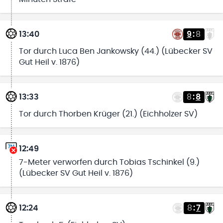
13:40
9
:
8
Tor durch Luca Ben Jankowsky (44.) (Lübecker SV
Gut Heil v. 1876)
13:33
8
:
8
Tor durch Thorben Krüger (21.) (Eichholzer SV)
12:49
7-Meter verworfen durch Tobias Tschinkel (9.)
(Lübecker SV Gut Heil v. 1876)
12:24
8
:
7