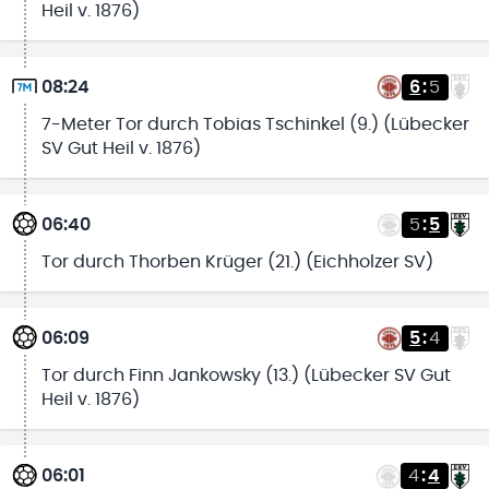
Heil v. 1876)
08:24
6
:
5
7-Meter Tor durch Tobias Tschinkel (9.) (Lübecker
SV Gut Heil v. 1876)
06:40
5
:
5
Tor durch Thorben Krüger (21.) (Eichholzer SV)
06:09
5
:
4
Tor durch Finn Jankowsky (13.) (Lübecker SV Gut
Heil v. 1876)
06:01
4
:
4