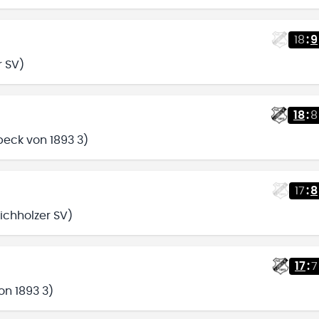
18
:
9
r SV)
18
:
8
beck von 1893 3)
17
:
8
Eichholzer SV)
17
:
7
on 1893 3)