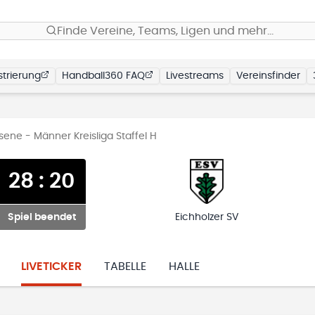
Finde Vereine, Teams, Ligen und mehr…
trierung
Handball360 FAQ
Livestreams
Vereinsfinder
ene - Männer Kreisliga Staffel H
28
:
20
Spiel beendet
Eichholzer SV
LIVETICKER
TABELLE
HALLE