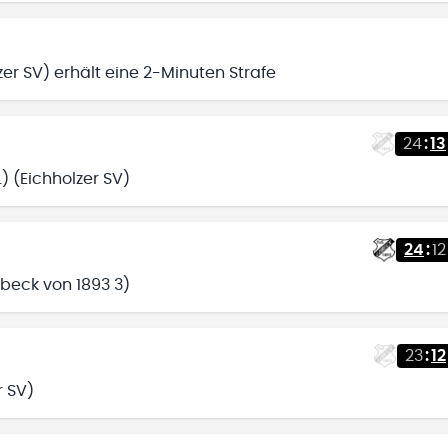
zer SV) erhält eine 2-Minuten Strafe
24
:
13
) (Eichholzer SV)
24
:
12
übeck von 1893 3)
23
:
12
r SV)