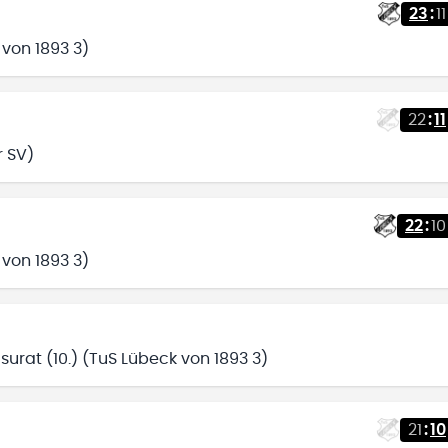
23
:
11
 von 1893 3)
22
:
11
r SV)
22
:
10
 von 1893 3)
urat (10.) (TuS Lübeck von 1893 3)
21
:
10