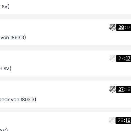
r SV)
28
:
17
 von 1893 3)
27
:
17
r SV)
27
:
16
beck von 1893 3)
26
:
16
 SV)