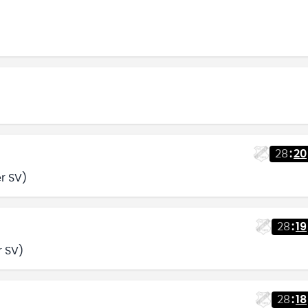
28
:
20
r SV)
28
:
19
r SV)
28
:
18