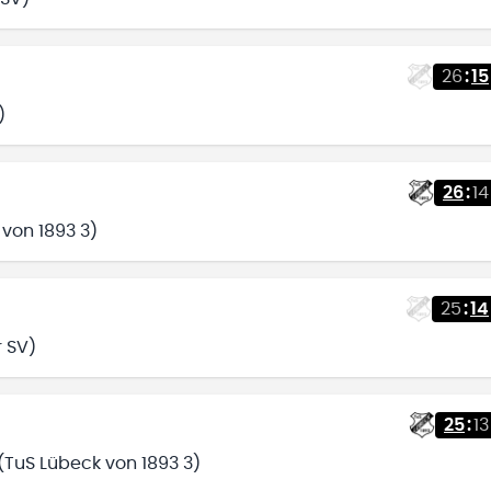
26
:
15
)
26
:
14
 von 1893 3)
25
:
14
r SV)
25
:
13
 (TuS Lübeck von 1893 3)