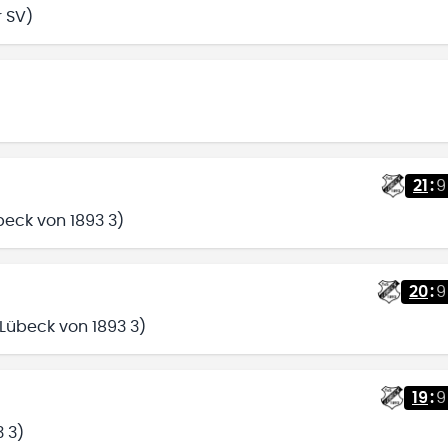
r SV)
21
:
9
beck von 1893 3)
20
:
9
 Lübeck von 1893 3)
19
:
9
3 3)