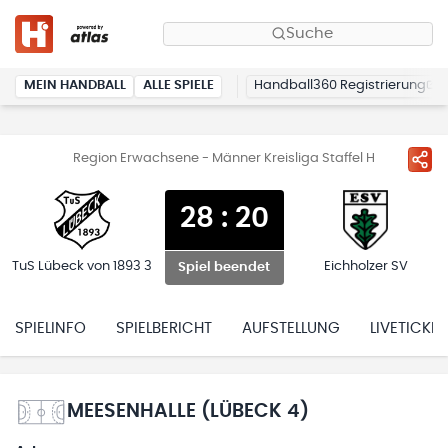
Suche
MEIN HANDBALL
ALLE SPIELE
Handball360 Registrierung
Region Erwachsene - Männer Kreisliga Staffel H
28
:
20
TuS Lübeck von 1893 3
Eichholzer SV
Spiel beendet
SPIELINFO
SPIELBERICHT
AUFSTELLUNG
LIVETICKER
MEESENHALLE (LÜBECK 4)