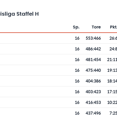
sliga Staffel H
Sp.
Tore
Pkt
Toren und Punkten
16
553
:
466
26:
16
486
:
442
24:
16
481
:
454
21:1
16
475
:
440
19:1
16
404
:
386
18:1
16
403
:
423
17:1
16
416
:
453
10:2
16
437
:
496
7:2