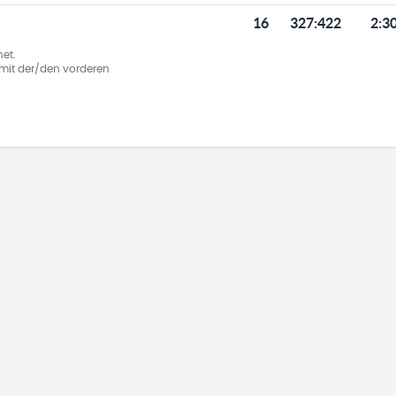
16
327
:
422
2:3
et.
ie mit der/den vorderen