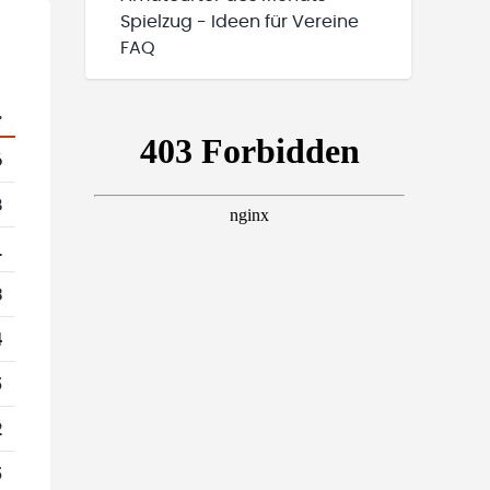
Spielzug - Ideen für Vereine
FAQ
.
6
8
1
3
4
5
2
5