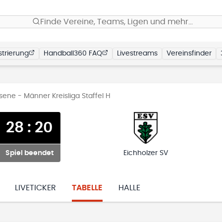
Finde Vereine, Teams, Ligen und mehr…
trierung
Handball360 FAQ
Livestreams
Vereinsfinder
ene - Männer Kreisliga Staffel H
28
:
20
Spiel beendet
Eichholzer SV
LIVETICKER
TABELLE
HALLE