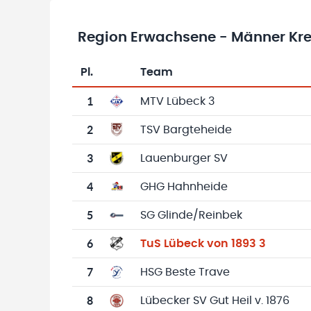
Region Erwachsene - Männer Krei
Pl.
Team
Team-Logo
Tabelle mit Vereinsplatzierungen, Spielen, 
1
MTV Lübeck 3
2
TSV Bargteheide
3
Lauenburger SV
4
GHG Hahnheide
5
SG Glinde/Reinbek
6
TuS Lübeck von 1893 3
7
HSG Beste Trave
8
Lübecker SV Gut Heil v. 1876