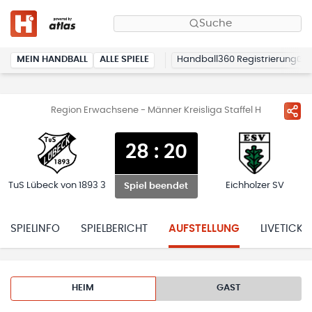
Suche
MEIN HANDBALL
ALLE SPIELE
Handball360 Registrierung
Region Erwachsene - Männer Kreisliga Staffel H
28
:
20
TuS Lübeck von 1893 3
Eichholzer SV
Spiel beendet
SPIELINFO
SPIELBERICHT
AUFSTELLUNG
LIVETICKE
HEIM
GAST