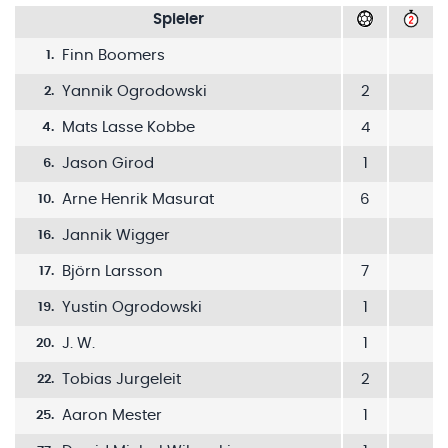
Spieler
Finn Boomers
1
.
Yannik Ogrodowski
2
2
.
Mats Lasse Kobbe
4
4
.
Jason Girod
1
6
.
Arne Henrik Masurat
6
10
.
Jannik Wigger
16
.
Björn Larsson
7
17
.
Yustin Ogrodowski
1
19
.
J. W.
1
20
.
Tobias Jurgeleit
2
22
.
Aaron Mester
1
25
.