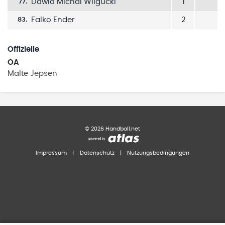
Dawid Michal Wilgucki
1
77
.
Falko Ender
2
83
.
Offizielle
OA
Malte
Jepsen
©
2026
Handball.net
Impressum
|
Datenschutz
|
Nutzungsbedingungen