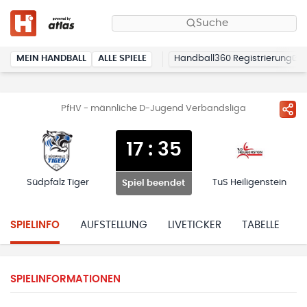
Suche
MEIN HANDBALL
ALLE SPIELE
Handball360 Registrierung
PfHV - männliche D-Jugend Verbandsliga
17
:
35
Südpfalz Tiger
TuS Heiligenstein
Spiel beendet
SPIELINFO
AUFSTELLUNG
LIVETICKER
TABELLE
H
SPIELINFORMATIONEN