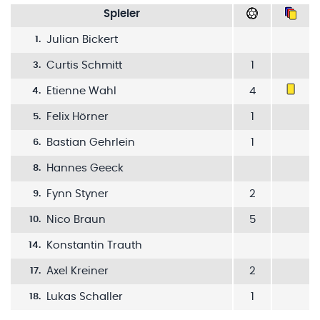
Spieler
Julian Bickert
1
.
Curtis Schmitt
1
3
.
Etienne Wahl
4
4
.
Felix Hörner
1
5
.
Bastian Gehrlein
1
6
.
Hannes Geeck
8
.
Fynn Styner
2
9
.
Nico Braun
5
10
.
Konstantin Trauth
14
.
Axel Kreiner
2
17
.
Lukas Schaller
1
18
.