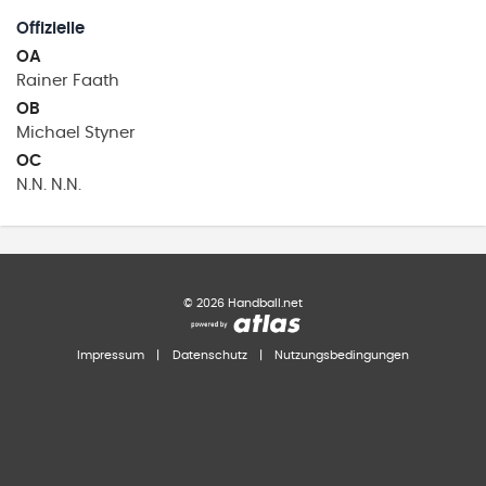
Offizielle
OA
Rainer
Faath
OB
Michael
Styner
OC
N.N.
N.N.
©
2026
Handball.net
Impressum
|
Datenschutz
|
Nutzungsbedingungen