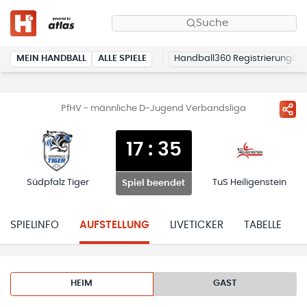
Suche
MEIN HANDBALL
ALLE SPIELE
Handball360 Registrierung
PfHV - männliche D-Jugend Verbandsliga
17
:
35
Südpfalz Tiger
TuS Heiligenstein
Spiel beendet
SPIELINFO
AUFSTELLUNG
LIVETICKER
TABELLE
HEIM
GAST