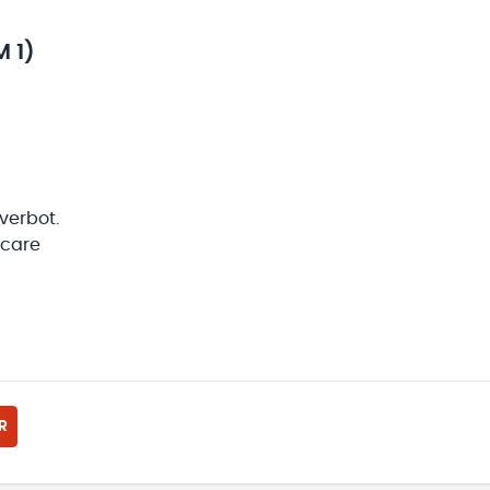
 1)
verbot.
 care
R