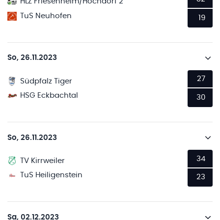
HLZ Friesenheim/Hochdorf 2
TuS Neuhofen
19
So, 26.11.2023
27
Südpfalz Tiger
HSG Eckbachtal
30
So, 26.11.2023
34
TV Kirrweiler
TuS Heiligenstein
23
Sa, 02.12.2023