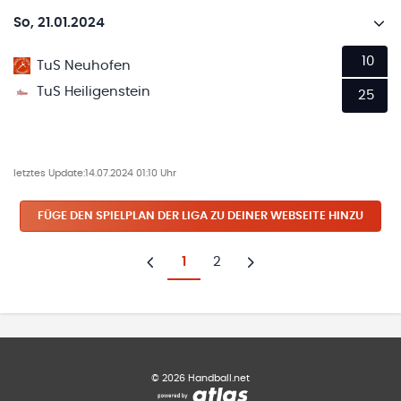
So, 21.01.2024
10
TuS Neuhofen
TuS Heiligenstein
25
letztes Update:
14.07.2024 01:10 Uhr
FÜGE DEN SPIELPLAN
DER LIGA
ZU DEINER WEBSEITE HINZU
1
2
Zurück
Weiter
©
2026
Handball.net