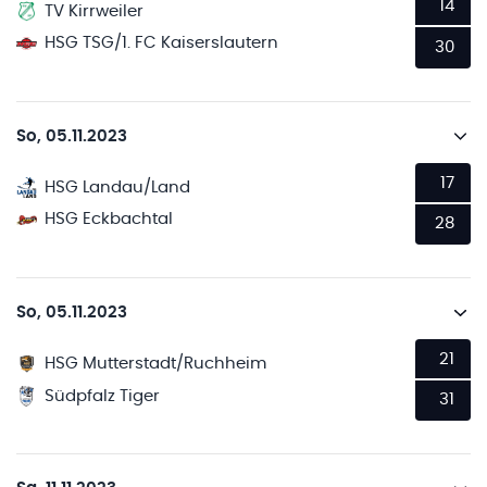
14
TV Kirrweiler
HSG TSG/1. FC Kaiserslautern
30
So, 05.11.2023
17
HSG Landau/Land
HSG Eckbachtal
28
So, 05.11.2023
21
HSG Mutterstadt/Ruchheim
Südpfalz Tiger
31