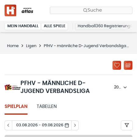
Suche
MEIN HANDBALL
ALLE SPIELE
Handball360 Registrierung
Home
Ligen
PfHV - männliche D-Jugend Verbandsliga
S
PFHV - MÄNNLICHE D-
2023/24
JUGEND VERBANDSLIGA
SPIELPLAN
TABELLEN
03.08.2026 - 09.08.2026