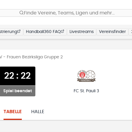
Finde Vereine, Teams, Ligen und mehr…
trierung
Handball360 FAQ
Livestreams
Vereinsfinder
 - Frauen Bezirksliga Gruppe 2
22
:
22
Spiel beendet
FC St. Pauli 3
TABELLE
HALLE