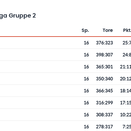
iga Gruppe 2
Sp.
Tore
Pkt
Toren und Punkten
16
376
:
323
25:
16
398
:
307
24:
16
365
:
301
21:1
16
350
:
340
20:1
16
366
:
345
18:1
16
316
:
299
17:1
16
308
:
337
10:2
16
278
:
317
7:2