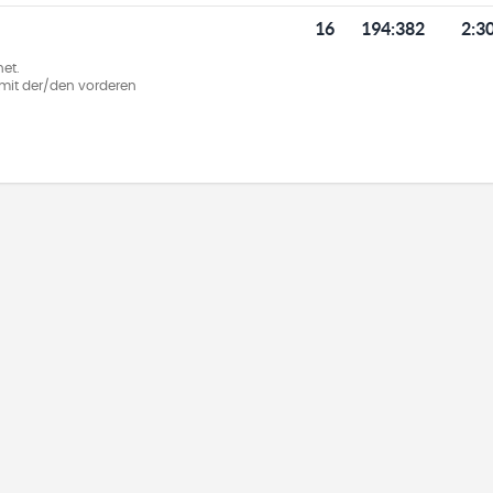
16
194
:
382
2:3
et.
ie mit der/den vorderen