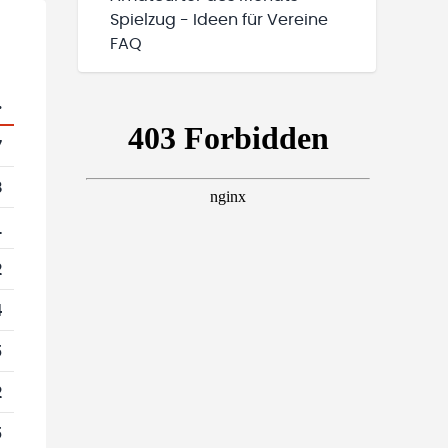
Spielzug - Ideen für Vereine
FAQ
.
7
8
1
2
4
5
2
5