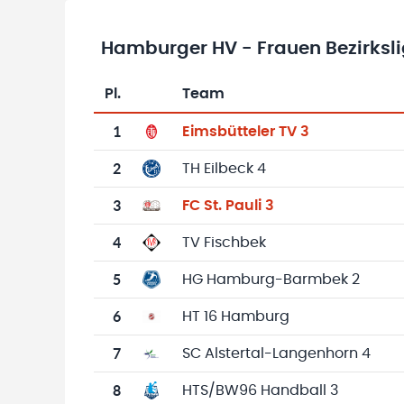
Hamburger HV - Frauen Bezirksl
Pl.
Team
Team-Logo
Tabelle mit Vereinsplatzierungen, Spielen, 
1
Eimsbütteler TV 3
2
TH Eilbeck 4
3
FC St. Pauli 3
4
TV Fischbek
5
HG Hamburg-Barmbek 2
6
HT 16 Hamburg
7
SC Alstertal-Langenhorn 4
8
HTS/BW96 Handball 3