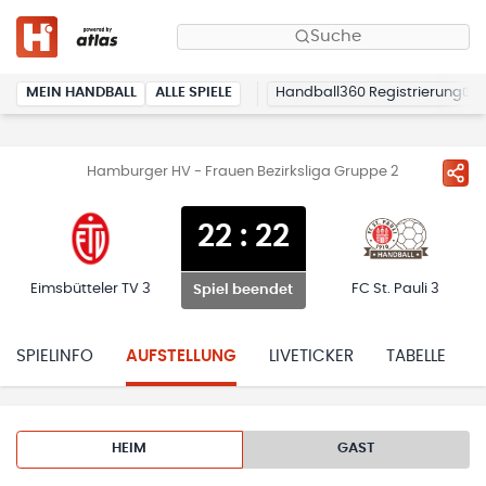
Suche
MEIN HANDBALL
ALLE SPIELE
Handball360 Registrierung
Hamburger HV - Frauen Bezirksliga Gruppe 2
22
:
22
Eimsbütteler TV 3
FC St. Pauli 3
Spiel beendet
SPIELINFO
AUFSTELLUNG
LIVETICKER
TABELLE
HEIM
GAST