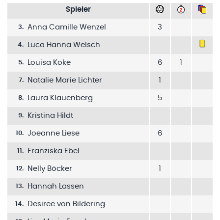
Spieler
Anna Camille Wenzel
3
3
.
Luca Hanna Welsch
4
.
Louisa Koke
6
1
5
.
Natalie Marie Lichter
1
7
.
Laura Klauenberg
5
8
.
Kristina Hildt
9
.
Joeanne Liese
6
10
.
Franziska Ebel
11
.
Nelly Böcker
1
12
.
Hannah Lassen
13
.
Desiree von Bildering
14
.