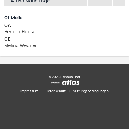
Lisa Maria Engel
16
.
Offizielle
OA
Hendrik
Haase
OB
Melina
Wegner
©
2026
Handball.net
Impressum
|
Datenschutz
|
Nutzungsbedingungen