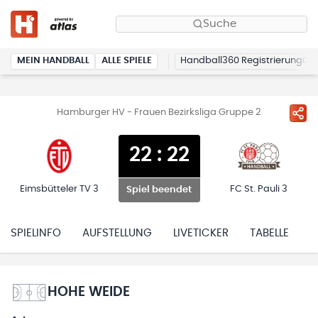
Suche
MEIN HANDBALL
ALLE SPIELE
Handball360 Registrierung
Hamburger HV - Frauen Bezirksliga Gruppe 2
22
:
22
Eimsbütteler TV 3
FC St. Pauli 3
Spiel beendet
SPIELINFO
AUFSTELLUNG
LIVETICKER
TABELLE
H
HOHE WEIDE