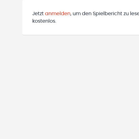
Jetzt
anmelden
, um den Spielbericht zu les
kostenlos.