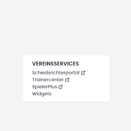
VEREINSSERVICES
Schiedsrichterportal
Trainercenter
SpielerPlus
Widgets