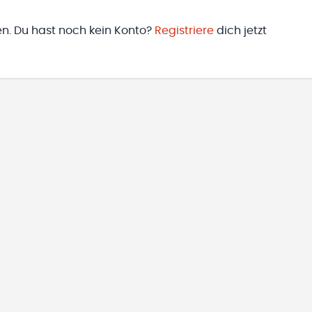
en. Du hast noch kein Konto?
Registriere
dich jetzt