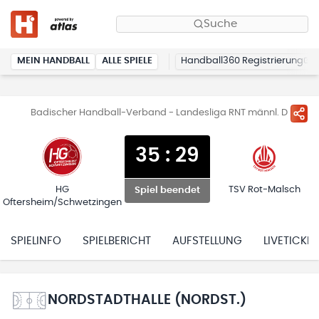
Suche
MEIN HANDBALL
ALLE SPIELE
Handball360 Registrierung
Badischer Handball-Verband - Landesliga RNT männl. D
35
:
29
HG
TSV Rot-Malsch
Spiel beendet
Oftersheim/Schwetzingen
SPIELINFO
SPIELBERICHT
AUFSTELLUNG
LIVETICKER
NORDSTADTHALLE (NORDST.)