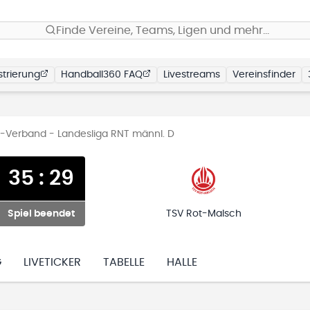
Finde Vereine, Teams, Ligen und mehr…
trierung
Handball360 FAQ
Livestreams
Vereinsfinder
-Verband - Landesliga RNT männl. D
35
:
29
Spiel beendet
TSV Rot-Malsch
G
LIVETICKER
TABELLE
HALLE