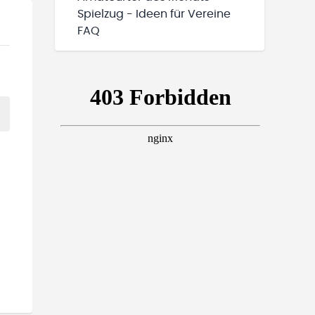
Spielzug - Ideen für Vereine
FAQ