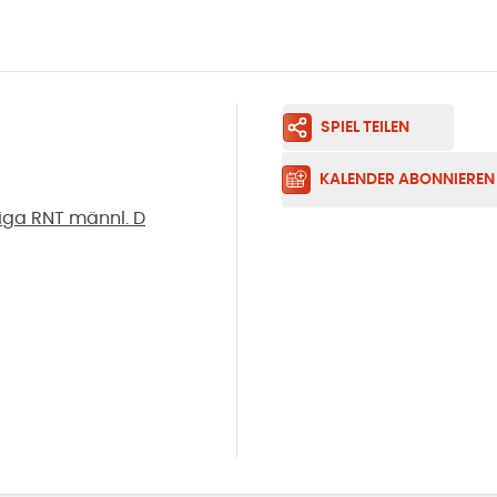
SPIEL TEILEN
KALENDER ABONNIEREN
iga RNT männl. D