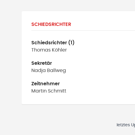
SCHIEDSRICHTER
Schiedsrichter (1)
Thomas
Köhler
Sekretär
Nadja
Ballweg
Zeitnehmer
Martin
Schmitt
letztes 