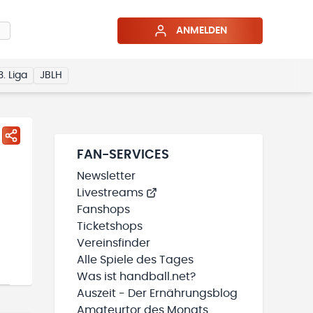
ANMELDEN
3. Liga
JBLH
FAN-SERVICES
Newsletter
Livestreams
Fanshops
Ticketshops
Vereinsfinder
Alle Spiele des Tages
Was ist handball.net?
Auszeit - Der Ernährungsblog
Amateurtor des Monats