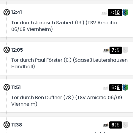
12:41
7
:
10
Tor durch Janosch Szubert (19.) (TSV Amicitia
06/09 Viernheim)
12:05
7
:
9
Tor durch Paul Förster (6.) (Saase3 Leutershausen
Handball)
11:51
6
:
9
Tor durch Ben Duffner (78.) (TSV Amicitia 06/09
Viernheim)
11:38
6
:
8