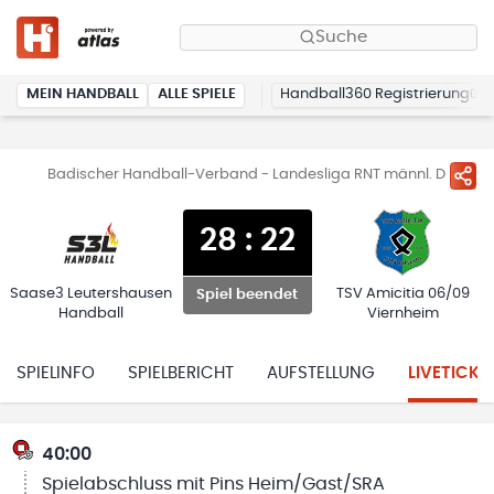
Suche
MEIN HANDBALL
ALLE SPIELE
Handball360 Registrierung
Badischer Handball-Verband - Landesliga RNT männl. D
28
:
22
Saase3 Leutershausen
TSV Amicitia 06/09
Spiel beendet
Handball
Viernheim
SPIELINFO
SPIELBERICHT
AUFSTELLUNG
LIVETICKE
40:00
Spielabschluss mit Pins Heim/Gast/SRA