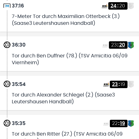
37:16
24
:
20
7-Meter Tor durch Maximilian Otterbeck (3.)
(Saase3 Leutershausen Handball)
36:30
23
:
20
Tor durch Ben Duffner (78.) (TSV Amicitia 06/09
Viernheim)
35:54
23
:
19
Tor durch Alexander Schlegel (2.) (Saase3
Leutershausen Handball)
35:35
22
:
19
Tor durch Ben Ritter (27.) (TSV Amicitia 06/09