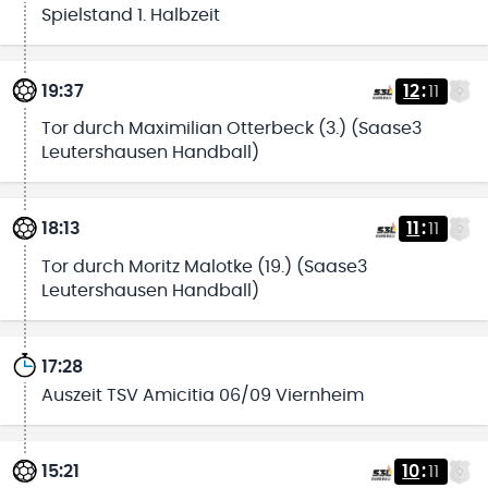
Spielstand 1. Halbzeit
19:37
12
:
11
Tor durch Maximilian Otterbeck (3.) (Saase3
Leutershausen Handball)
18:13
11
:
11
Tor durch Moritz Malotke (19.) (Saase3
Leutershausen Handball)
17:28
Auszeit TSV Amicitia 06/09 Viernheim
15:21
10
:
11