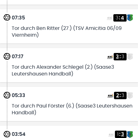
07:35
3
:
4
Tor durch Ben Ritter (27.) (TSV Amicitia 06/09
Viernheim)
07:17
3
:
3
Tor durch Alexander Schlegel (2.) (Saase3
Leutershausen Handball)
05:33
2
:
3
Tor durch Paul Förster (6.) (Saase3 Leutershausen
Handball)
03:54
1
:
3