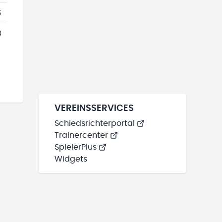
5
3
VEREINSSERVICES
Schiedsrichterportal
Trainercenter
SpielerPlus
Widgets