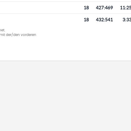
18
427
:
469
11:2
18
432
:
541
3:3
et.
ie mit der/den vorderen