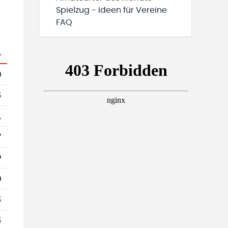
Spielzug - Ideen für Vereine
FAQ
.
0
5
1
7
9
0
5
5