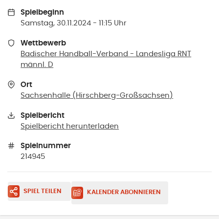
Spielbeginn
Samstag, 30.11.2024 - 11:15 Uhr
Wettbewerb
Badischer Handball-Verband - Landesliga RNT
männl. D
Ort
Sachsenhalle
(
Hirschberg-Großsachsen
)
Spielbericht
Spielbericht herunterladen
Spielnummer
214945
SPIEL TEILEN
KALENDER ABONNIEREN