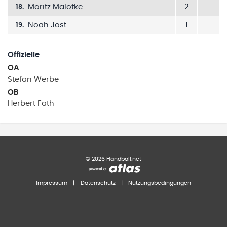
Moritz Malotke
2
18
.
Noah Jost
1
19
.
Offizielle
OA
Stefan
Werbe
OB
Herbert
Fath
©
2026
Handball.net
Impressum
|
Datenschutz
|
Nutzungsbedingungen