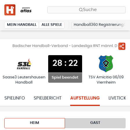
Suche
MEIN HANDBALL
ALLE SPIELE
Handball360 Registrierung
Badischer Handball-Verband - Landesliga RNT männl. D
28
:
22
Saase3 Leutershausen
TSV Amicitia 06/09
Spiel beendet
Handball
Viernheim
SPIELINFO
SPIELBERICHT
AUFSTELLUNG
LIVETICKE
HEIM
GAST