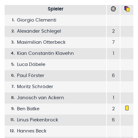
Spieler
Giorgio Clementi
1
.
Alexander Schlegel
2
2
.
Maximilian Otterbeck
7
3
.
Kian Constantin Klavehn
1
4
.
Luca Döbele
5
.
Paul Förster
6
6
.
Moritz Schröder
7
.
Janosch van Ackern
1
8
.
Ben Batke
2
9
.
Linus Piekenbrock
6
11
.
Hannes Beck
12
.