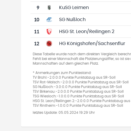
9
KuSG Leimen
10
SG Nußloch
11
HSG St. Leon/Reilingen 2
12
HG Königshofen/Sachsenflur
Diese Tabelle wurde nach dem direkten Vergleich berechn
Fehlt bei einer Mannschaft die Platzierungsziffer, so ist s
Mannschaften auf dem gleichen Platz.
* Anmerkungen zum Punktestand:
TV Brühl:-2.0:0.0 Punkte Punktabzug aus SR-Soll
TSV Rot-Malsch:-2.0:0.0 Punkte Punktabzug aus SR-Soll
SG Nußloch:-3.0:0.0 Punkte Punktabzug aus SR-Soll
TSV Birkenau:-2.0:0.0 Punkte Punktabzug aus SR-Soll
TSG Wiesloch:-1.0:0.0 Punkte Punktabzug aus SR-Soll
HSG St. Leon/Reilingen 2:-2.0:0.0 Punkte Punktabzug aus 
TSV Rintheim:-1.0:0.0 Punkte Punktabzug aus SR-Soll
letztes Update:
05.05.2024 19:29 Uhr