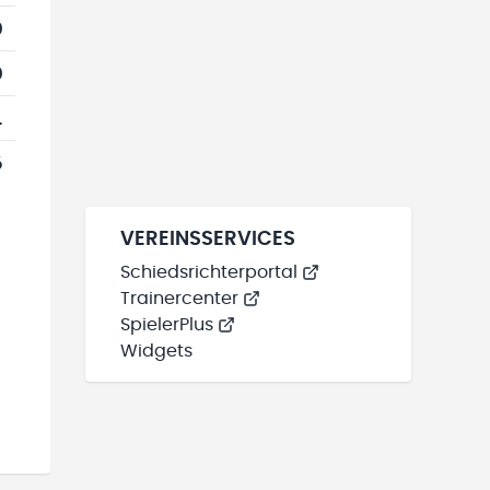
0
0
1
6
VEREINSSERVICES
Schiedsrichterportal
Trainercenter
SpielerPlus
Widgets