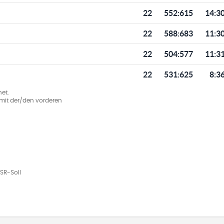
22
552
:
615
14:3
22
588
:
683
11:3
22
504
:
577
11:3
22
531
:
625
8:3
et.
ie mit der/den vorderen
SR-Soll