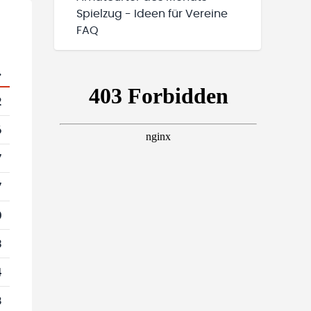
Spielzug - Ideen für Vereine
FAQ
.
2
6
7
7
0
3
4
8