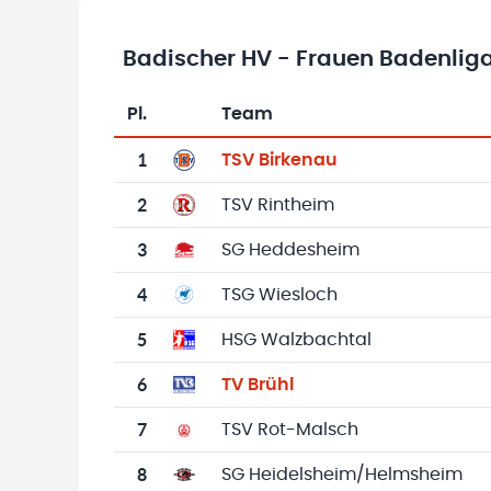
Badischer HV - Frauen Badenlig
Pl.
Team
Team-Logo
Tabelle mit Vereinsplatzierungen, Spielen, 
1
TSV Birkenau
2
TSV Rintheim
3
SG Heddesheim
4
TSG Wiesloch
5
HSG Walzbachtal
6
TV Brühl
7
TSV Rot-Malsch
8
SG Heidelsheim/Helmsheim