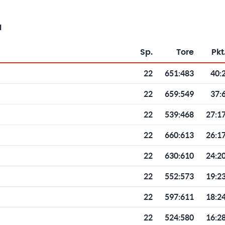
a
Sp.
Tore
Pkt
Toren und Punkten
22
651
:
483
40:
22
659
:
549
37:
22
539
:
468
27:1
22
660
:
613
26:1
22
630
:
610
24:2
22
552
:
573
19:2
22
597
:
611
18:2
22
524
:
580
16:2