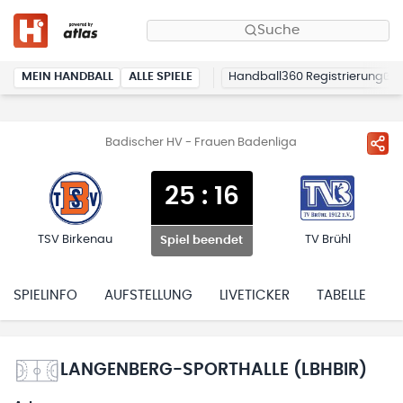
Suche
MEIN HANDBALL
ALLE SPIELE
Handball360 Registrierung
Badischer HV - Frauen Badenliga
25
:
16
TSV Birkenau
TV Brühl
Spiel beendet
SPIELINFO
AUFSTELLUNG
LIVETICKER
TABELLE
H
LANGENBERG-SPORTHALLE (LBHBIR)