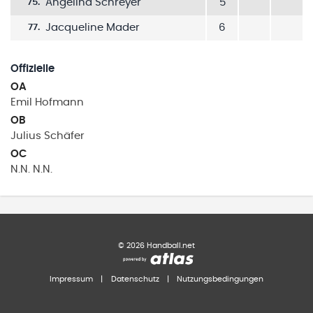
Angelina Schreyer
5
75
.
Jacqueline Mader
6
77
.
Offizielle
OA
Emil
Hofmann
OB
Julius
Schäfer
OC
N.N.
N.N.
©
2026
Handball.net
Impressum
|
Datenschutz
|
Nutzungsbedingungen