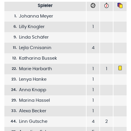
Spieler
Johanna Meyer
1
.
Lilly Knogler
1
6
.
Linda Schäfer
9
.
Lejla Crnisanin
4
11
.
Katharina Bussek
12
.
Marie Harbarth
1
1
22
.
Lenya Hanke
1
23
.
Anna Knapp
1
24
.
Marina Hassel
1
29
.
Alexa Becker
1
33
.
Linn Gutsche
4
2
44
.