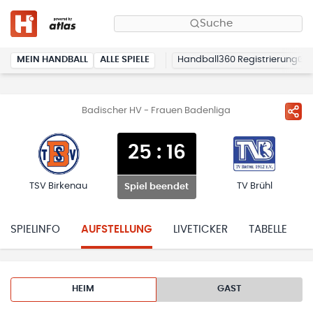
Suche
MEIN HANDBALL
ALLE SPIELE
Handball360 Registrierung
Badischer HV - Frauen Badenliga
25
:
16
TSV Birkenau
TV Brühl
Spiel beendet
SPIELINFO
AUFSTELLUNG
LIVETICKER
TABELLE
HEIM
GAST