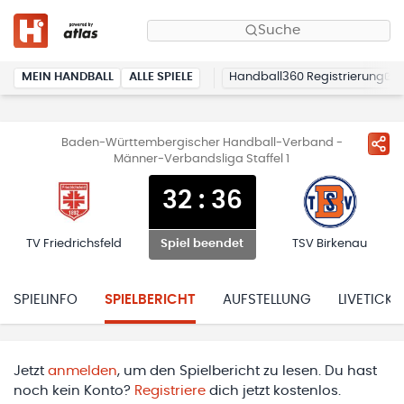
Suche
MEIN HANDBALL
ALLE SPIELE
Handball360 Registrierung
Baden-Württembergischer Handball-Verband -
Männer-Verbandsliga Staffel 1
32
:
36
TV Friedrichsfeld
TSV Birkenau
Spiel beendet
SPIELINFO
SPIELBERICHT
AUFSTELLUNG
LIVETICKE
Jetzt
anmelden
, um den Spielbericht zu lesen. Du hast
noch kein Konto?
Registriere
dich jetzt kostenlos.