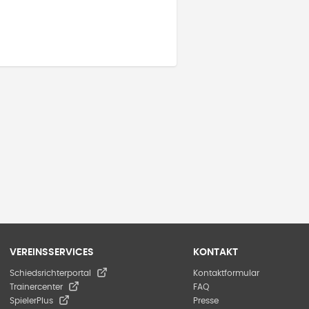
VEREINSSERVICES
KONTAKT
Schiedsrichterportal
Kontaktformular
Trainercenter
FAQ
SpielerPlus
Presse